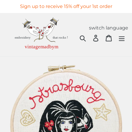
Skip
Sign up to receive 15% off your 1st order
to
content
switch language
Search
Log in
Cart