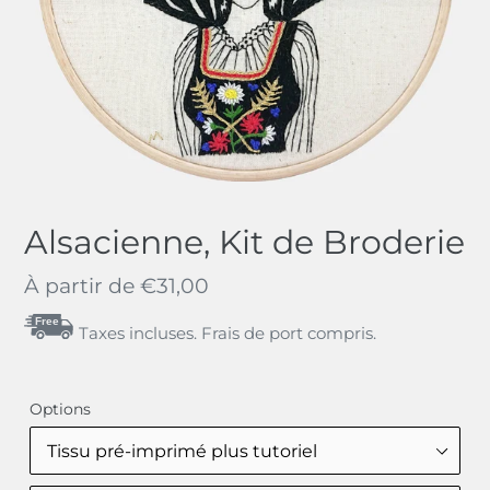
Alsacienne, Kit de Broderie
Regular
À partir de
€31,00
price
Free
Taxes incluses. Frais de port compris.
Options