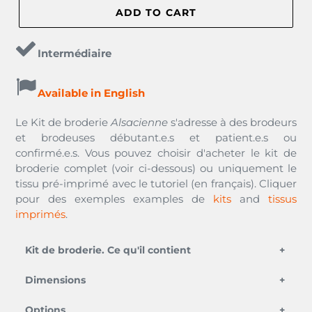
ADD TO CART
Intermédiaire
Available in English
Le Kit de broderie
Alsacienne
s'adresse à des brodeurs
et brodeuses débutant.e.s et patient.e.s ou
confirmé.e.s. Vous pouvez choisir d'acheter le kit de
broderie complet (voir ci-dessous) ou uniquement le
tissu pré-imprimé avec le tutoriel (en français). Cliquer
pour des exemples examples de
kits
and
tissus
imprimés
.
Kit de broderie. Ce qu'il contient
une aiguille de broderie,
Dimensions
du fil à broder noir,
Options
du fil à broder de couleur (les couleurs